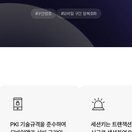
#구간암호
#모바일 구간 암복호화
PKI 기술규격을 준수하여
세션키는 트랜잭