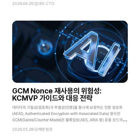
나 최근 등장한 AI 보안 모델은 취약점을 찾고 여러 약점을 연결하며 공격 가
2026.06.25
/
김대식 CTO
능성이 높은 경로를 제시하는 단계로 이동하고 있다. 미토스가 주목받는 이
유는 여기에 있다. 강력한 공격자가 나타났다는 공포를 뒤로하고 보아야 할
것은 분명하다. “AI가 공격과 방어의 시간표를 바꾸고 있다” Mythos 5 (미
GCM Nonce 재사용의 위험성:
KCMVP 가이드와 대응 전략
데이터의 기밀성(암호화)과 무결성(인증)을 동시에 보장하는 인증 암호화
(AEAD, Authenticated Encryption with Associated Data) 방식인
GCM(Galois/Counter Mode)은 블록암호(AES, ARIA 등) 운용 모드의 표
준이다. NIST SP 800-38D를 통해 표준화되어 있으며 국내 암호모듈
2026.05.28
/
김혜영 팀장
(KCMVP) 제도상에서도 검증대상 운영모드로 채택되어 있다. 이러한 GCM
이 안전하게 동작하기 위해서는 nonce(IV)의 유일성과 같이 반드시 지켜져